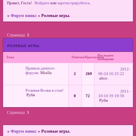
Привет, Гость!
Войдите
или
зарегистрируйтесь
.
»
Форум винкс
»
Ролевые игры.
Страница:
1
ролевые игры.
Последнее
Тема
Ответов
Просмотров
сообщение
Правила данного
2012-
форума
Miolla
2
269
06-24 16:25:22
alice.
Роливая-Волки в стаи!
2011-
Руби
0
72
10-10 19:19:59
Руби
Страница:
1
»
Форум винкс
»
Ролевые игры.