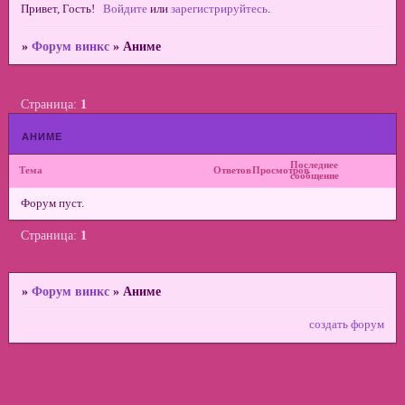
Привет, Гость!
Войдите
или
зарегистрируйтесь
.
»
Форум винкс
»
Аниме
Страница:
1
аниме
Последнее
Тема
Ответов
Просмотров
сообщение
Форум пуст.
Страница:
1
»
Форум винкс
»
Аниме
создать форум